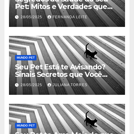
Pet: Mitos e Verdades que
Podem Salvar sua Vida
28/05/2025
FERNANDA LEITE
MUNDO PET
Seu Pet Está te Avisando?
Sinais Secretos que Você
Precisa Conhecer
28/05/2025
JULIANA TORRES
MUNDO PET