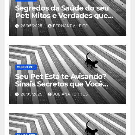
Segredos da Saúde do seu
Pet: Mitos e Verdades que
Podem Salvar sua Vida
28/05/2025
FERNANDA LEITE
MUNDO PET
Seu Pet Está te Avisando?
Sinais Secretos que Você
Precisa Conhecer
28/05/2025
JULIANA TORRES