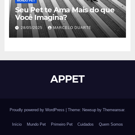
MUNDO PET
Seu Pet te Ama Mais do que
Você Imagina?
28/05/2025
MARCELO DUARTE
APPET
Proudly powered by WordPress
|
Theme: Newsup by
Themeansar
.
Início
Mundo Pet
Primeiro Pet
Cuidados
Quem Somos