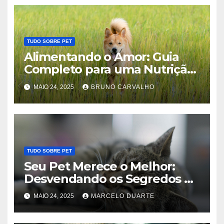
TUDO SOBRE PET
Alimentando o Amor: Guia
Completo para uma Nutrição
Ideal do Seu Pet
MAIO 24, 2025
BRUNO CARVALHO
TUDO SOBRE PET
Seu Pet Merece o Melhor:
Desvendando os Segredos de
uma Vida Longa e Saudável
MAIO 24, 2025
MARCELO DUARTE