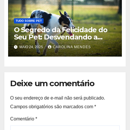
TUDO SOBRE PET
O Segredo da Felicidade do
Seu Pet: Desvendando a
Ciência do Bem-Estar Animal
MAIO 24, 2025
CAROLINA MENDES
Deixe um comentário
O seu endereço de e-mail não será publicado.
Campos obrigatórios são marcados com
*
Comentário
*