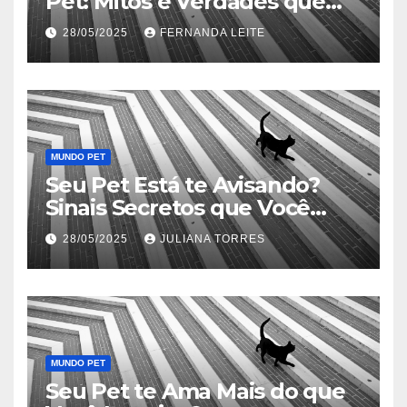
Pet: Mitos e Verdades que
Podem Salvar sua Vida
28/05/2025
FERNANDA LEITE
MUNDO PET
Seu Pet Está te Avisando?
Sinais Secretos que Você
Precisa Conhecer
28/05/2025
JULIANA TORRES
MUNDO PET
Seu Pet te Ama Mais do que