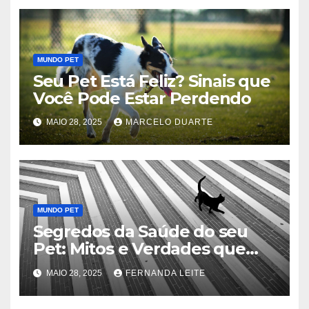
MUNDO PET
Seu Pet Está Feliz? Sinais que
Você Pode Estar Perdendo
MAIO 28, 2025
MARCELO DUARTE
MUNDO PET
Segredos da Saúde do seu
Pet: Mitos e Verdades que
Podem Salvar sua Vida
MAIO 28, 2025
FERNANDA LEITE