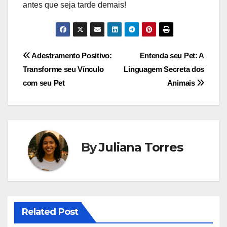
antes que seja tarde demais!
Navegação
Adestramento Positivo:
Entenda seu Pet: A
Transforme seu Vínculo
Linguagem Secreta dos
de
com seu Pet
Animais
Post
By
Juliana Torres
Related Post