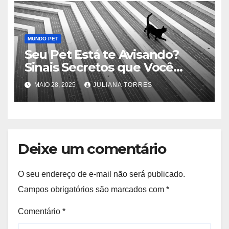
MUNDO PET
Seu Pet Está te Avisando?
Sinais Secretos que Você
Precisa Conhecer
MAIO 28, 2025
JULIANA TORRES
Deixe um comentário
O seu endereço de e-mail não será publicado.
Campos obrigatórios são marcados com
*
Comentário
*