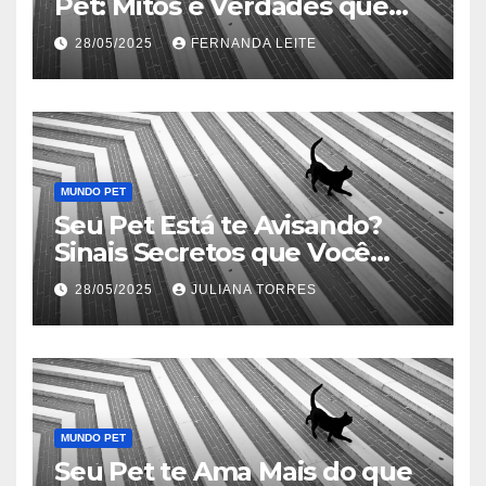
Pet: Mitos e Verdades que
Podem Salvar sua Vida
28/05/2025
FERNANDA LEITE
MUNDO PET
Seu Pet Está te Avisando?
Sinais Secretos que Você
Precisa Conhecer
28/05/2025
JULIANA TORRES
MUNDO PET
Seu Pet te Ama Mais do que