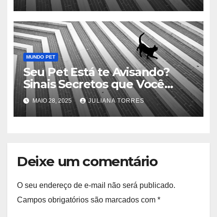
MUNDO PET
Seu Pet Está te Avisando?
Sinais Secretos que Você
Precisa Conhecer
MAIO 28, 2025
JULIANA TORRES
Deixe um comentário
O seu endereço de e-mail não será publicado.
Campos obrigatórios são marcados com
*