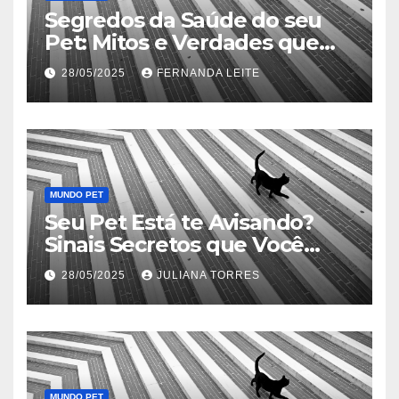
Segredos da Saúde do seu
Pet: Mitos e Verdades que
Podem Salvar sua Vida
28/05/2025
FERNANDA LEITE
MUNDO PET
Seu Pet Está te Avisando?
Sinais Secretos que Você
Precisa Conhecer
28/05/2025
JULIANA TORRES
MUNDO PET