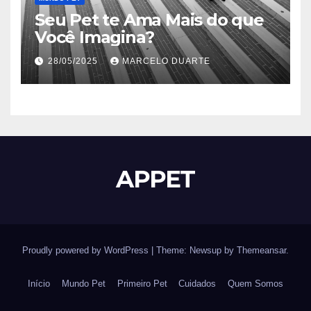
Seu Pet te Ama Mais do que
Você Imagina?
28/05/2025
MARCELO DUARTE
APPET
Proudly powered by WordPress
|
Theme: Newsup by
Themeansar
.
Início
Mundo Pet
Primeiro Pet
Cuidados
Quem Somos