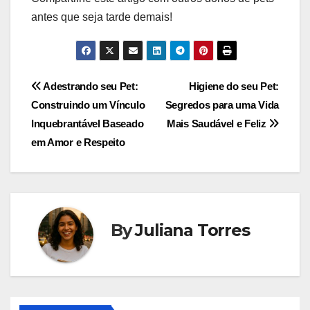
antes que seja tarde demais!
Navegação
Adestrando seu Pet:
Higiene do seu Pet:
Construindo um Vínculo
Segredos para uma Vida
de
Inquebrantável Baseado
Mais Saudável e Feliz
Post
em Amor e Respeito
By
Juliana Torres