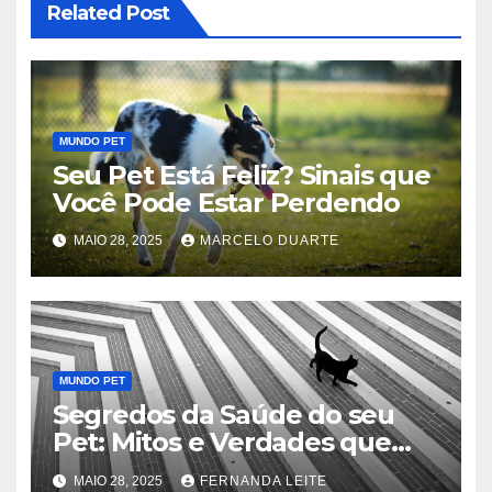
Related Post
MUNDO PET
Seu Pet Está Feliz? Sinais que
Você Pode Estar Perdendo
MAIO 28, 2025
MARCELO DUARTE
MUNDO PET
Segredos da Saúde do seu
Pet: Mitos e Verdades que
Podem Salvar sua Vida
MAIO 28, 2025
FERNANDA LEITE