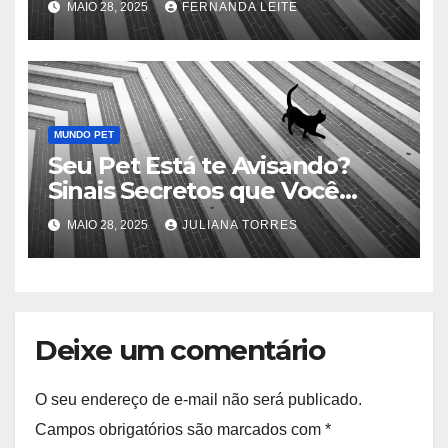
MAIO 28, 2025
FERNANDA LEITE
MUNDO PET
Seu Pet Está te Avisando?
Sinais Secretos que Você
Precisa Conhecer
MAIO 28, 2025
JULIANA TORRES
Deixe um comentário
O seu endereço de e-mail não será publicado.
Campos obrigatórios são marcados com
*