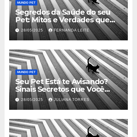
MUNDO PET
Segredos da Saúde do seu
Pet: Mitos e Verdades que
Podem Salvar sua Vida
28/05/2025
FERNANDA LEITE
MUNDO PET
Seu Pet Está te Avisando?
Sinais Secretos que Você
Precisa Conhecer
28/05/2025
JULIANA TORRES