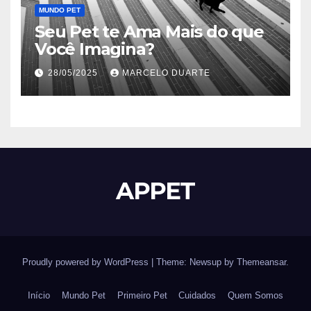
MUNDO PET
Seu Pet te Ama Mais do que
Você Imagina?
28/05/2025
MARCELO DUARTE
APPET
Proudly powered by WordPress
|
Theme: Newsup by
Themeansar
.
Início
Mundo Pet
Primeiro Pet
Cuidados
Quem Somos