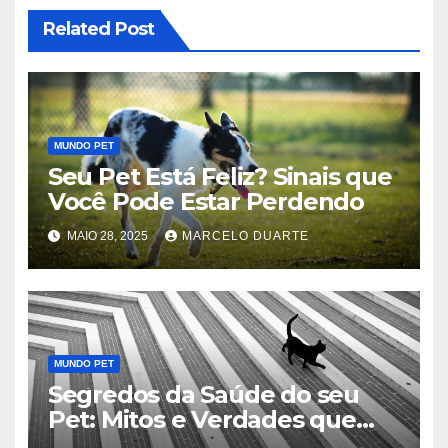
Related Post
MUNDO PET
Seu Pet Está Feliz? Sinais que
Você Pode Estar Perdendo
MAIO 28, 2025
MARCELO DUARTE
MUNDO PET
Segredos da Saúde do seu
Pet: Mitos e Verdades que
Podem Salvar sua Vida