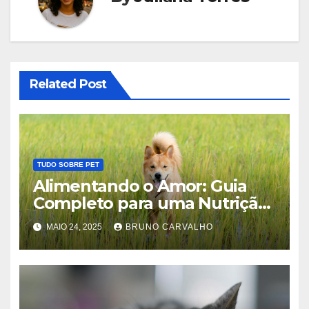
Related Post
TUDO SOBRE PET
Alimentando o Amor: Guia
Completo para uma Nutrição
Ideal do Seu Pet
MAIO 24, 2025
BRUNO CARVALHO