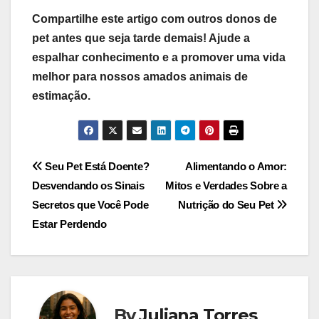
Compartilhe este artigo com outros donos de
pet antes que seja tarde demais! Ajude a
espalhar conhecimento e a promover uma vida
melhor para nossos amados animais de
estimação.
Navegação
Seu Pet Está Doente?
Alimentando o Amor:
Desvendando os Sinais
Mitos e Verdades Sobre a
de
Secretos que Você Pode
Nutrição do Seu Pet
Post
Estar Perdendo
By
Juliana Torres