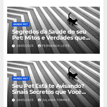
MUNDO PET
Segredos da Saúde do seu
Pet: Mitos e Verdades que
Podem Salvar sua Vida
28/05/2025
FERNANDA LEITE
MUNDO PET
Seu Pet Está te Avisando?
Sinais Secretos que Você
Precisa Conhecer
28/05/2025
JULIANA TORRES