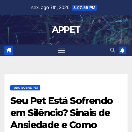
Skip
sex. ago 7th, 2026
3:08:00 PM
to
content
APPET
TUDO SOBRE PET
Seu Pet Está Sofrendo
em Silêncio? Sinais de
Ansiedade e Como