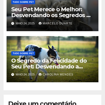
TUDO SOBRE PET
Seu Pet Merece o Melhor:
Desvendando os Segredos de
uma Vida Longa e Saudável
MAIO 24, 2025
MARCELO DUARTE
TUDO SOBRE PET
O Segredo da Felicidade do
Seu Pet: Desvendando a
Ciência do Bem-Estar Animal
MAIO 24, 2025
CAROLINA MENDES
Deixe um comentário