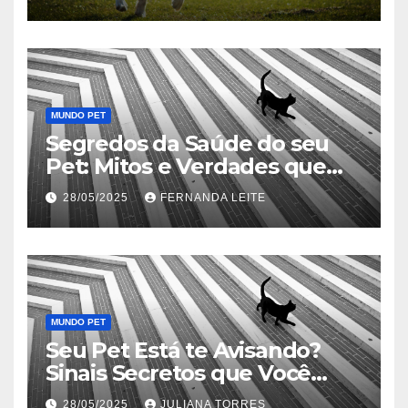
MUNDO PET
Segredos da Saúde do seu
Pet: Mitos e Verdades que
Podem Salvar sua Vida
28/05/2025
FERNANDA LEITE
MUNDO PET
Seu Pet Está te Avisando?
Sinais Secretos que Você
Precisa Conhecer
28/05/2025
JULIANA TORRES