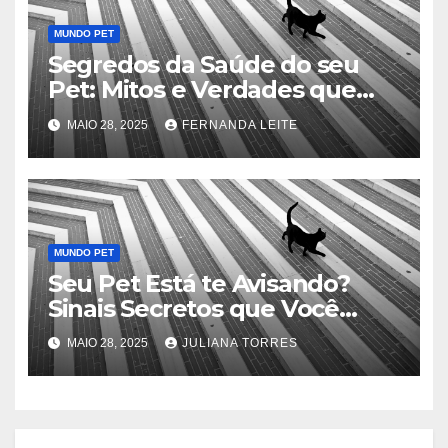
MUNDO PET
Segredos da Saúde do seu
Pet: Mitos e Verdades que
Podem Salvar sua Vida
MAIO 28, 2025
FERNANDA LEITE
MUNDO PET
Seu Pet Está te Avisando?
Sinais Secretos que Você
Precisa Conhecer
MAIO 28, 2025
JULIANA TORRES